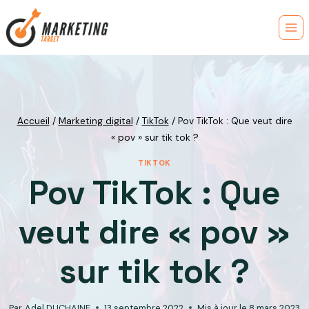
Skip
to
content
Accueil
/
Marketing digital
/
TikTok
/
Pov TikTok : Que veut dire
« pov » sur tik tok ?
TIKTOK
Pov TikTok : Que
veut dire « pov »
sur tik tok ?
Par
Adel DUCHAINE
13 septembre 2022
Mis à jour le
8 mars 2023